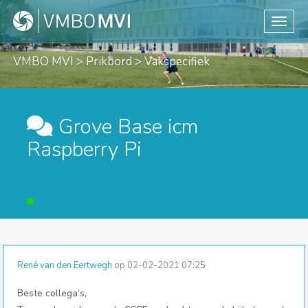
Toggle
VMBO MVI
>
Prikbord
> Vakspecifiek
Grove Base icm
Raspberry Pi
René van den Eertwegh
op 02-02-2021 07:25
Beste collega’s,