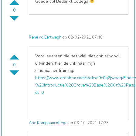
Goede tip! Bedankt Collega
0
René vd Eertwegh
op 02-02-2021 07:48
Voor iedereen die het wiel niet opnieuw wil
uitvinden, hier de link naar mijn
0
eindexamentraining:
https://www.dropbox.com/s/xlkxc9c0q6jwaaq/Einde
%20Introductie%20Grove%20Base%20Kit%20Raspb
dl=0
Arie Kompaancollege
op 06-10-2021 17:23