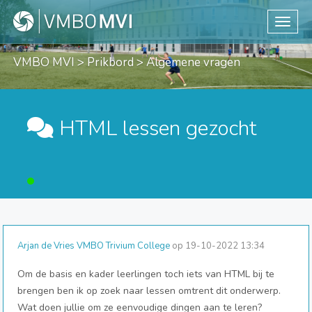
Toggle
VMBO MVI
>
Prikbord
> Algemene vragen
HTML lessen gezocht
Arjan de Vries VMBO Trivium College
op 19-10-2022 13:34
Om de basis en kader leerlingen toch iets van HTML bij te
brengen ben ik op zoek naar lessen omtrent dit onderwerp.
Wat doen jullie om ze eenvoudige dingen aan te leren?