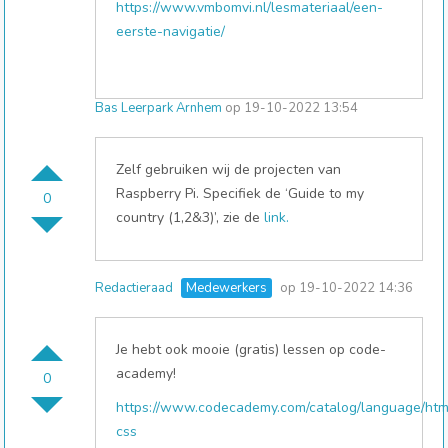
https://www.vmbomvi.nl/lesmateriaal/een-
eerste-navigatie/
Bas Leerpark Arnhem
op 19-10-2022 13:54
Zelf gebruiken wij de projecten van
Raspberry Pi. Specifiek de ‘Guide to my
0
country (1,2&3)’, zie de
link.
Redactieraad
Medewerkers
op 19-10-2022 14:36
Je hebt ook mooie (gratis) lessen op code-
academy!
0
https://www.codecademy.com/catalog/language/htm
css