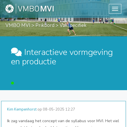
Toggle
VMBO MVI
>
Prikbord
> Vakspecifiek
Interactieve vormgeving
en productie
Kim Kempenhorst
op 08-05-2025 12:27
Ik zag vandaag het concept van de syllabus voor MVI. Het viel