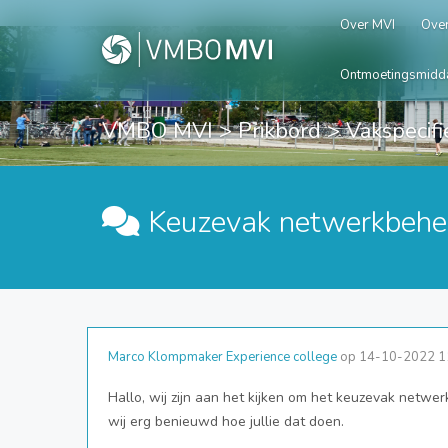
Over MVI
Over
Ontmoetingsmidd
VMBO MVI
>
Prikbord
> Vakspecifi
Keuzevak netwerkbehe
Marco Klompmaker Experience college
op 14-10-2022 1
Hallo, wij zijn aan het kijken om het keuzevak netwer
wij erg benieuwd hoe jullie dat doen.