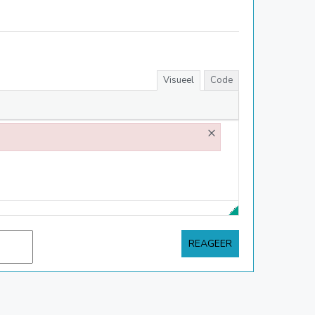
Visueel
Code
×