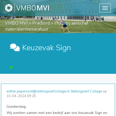
Toggle
VMBO MVI
>
Prikbord
> Hulp bij aanschaf
materialen/apparatuur
Keuzevak Sign
esther.pepernoot@stellingwerfcollege.nl Stellingwerf College
op
10-04-2024 09:25
Goedendag,
Wij werken samen met een bedrijf aan ons keuzevak Sign en