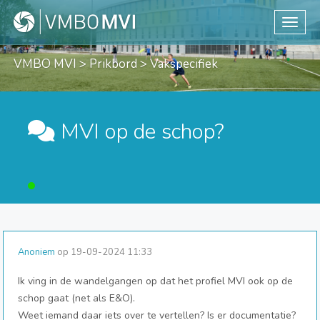
Toggle
VMBO MVI
>
Prikbord
> Vakspecifiek
MVI op de schop?
Anoniem
op 19-09-2024 11:33
Ik ving in de wandelgangen op dat het profiel MVI ook op de
schop gaat (net als E&O).
Weet iemand daar iets over te vertellen? Is er documentatie?