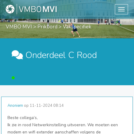
Toggle
VMBO MVI
>
Prikbord
> Vakspecifiek
Onderdeel C Rood
Anoniem
op 11-11-2024 08:14
Beste collega’s,
Ik zie in rood Netwerkinstelling uitvoeren. We moeten een
modem en wifi extender aanschaffen volgens de