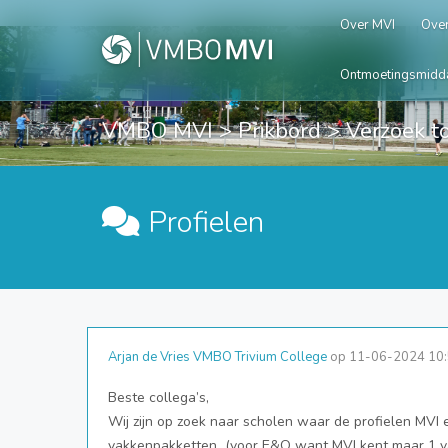
Over MVI
Over
Ontmoetingsmidd
VMBO MVI
>
Prikbord
> Verzoek to
Profielen
Arjan de Vries VMBO Trivium College
op 11-06-2024 10
Beste collega’s,
Wij zijn op zoek naar scholen waar de profielen MVI 
vakkenpakketten (voor E&O want MVI kent maar 1 vak