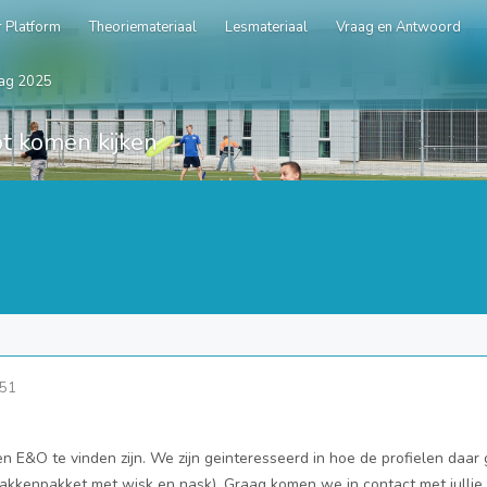
 Platform
Theoriemateriaal
Lesmateriaal
Vraag en Antwoord
ag 2025
t komen kijken
:51
en E&O te vinden zijn. We zijn geinteresseerd in hoe de profielen da
kenpakket met wisk en nask). Graag komen we in contact met jullie 