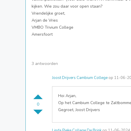
kijken. Wie zou daar voor open staan?
Vriendelijke groet,
Arjan de Vries
VMBO Trivium College
Amersfoort
3 antwoorden
Joost Drijvers Cambium College
op 11-06-20
Hoi Arjan,
Op het Cambium College te Zaltbommel 
0
Gegroet, Joost Drijvers
Linda Pieke College De Brink
op 11-06-2024 