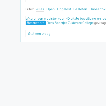
Filter:
Alles
Open
Opgelost
Gesloten
Onbeantw
afkortingen magister voor ~Digitale beveiliging en Id
Beantwoord
Rens Boontjes Zuiderzee College
gevraagd
Stel een vraag