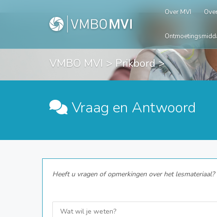
Over MVI
Over
Ontmoetingsmidd
VMBO MVI
>
Prikbord
>
Vraag en Antwoord
Heeft u vragen of opmerkingen over het lesmateriaal? G