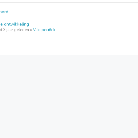
oord
ee ontwikkeling
 3 jaar geleden
•
Vakspecifiek