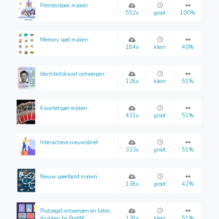
Prentenboek maken
552x
groot
100%
Memory spel maken
184x
klein
40%
Identiteitskaart ontwerpen
128x
klein
51%
Kwartetspel maken
431x
groot
51%
Interactieve nieuwsbrief
333x
groot
51%
Nieuw speelbord maken
138x
groot
42%
Postzegel ontwerpen en laten
drukken bij PostNL
128x
klein
51%