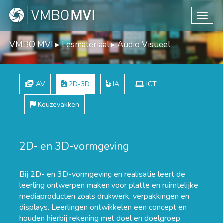
Toggle
VMBO MVI
▸
Lesmateriaal
▸
Audio Visueel
AV
2D-3D
IA
ICT
Keuzevakken
2D- en 3D-vormgeving
Bij 2D- en 3D-vormgeving en realisatie leert de
leerling ontwerpen maken voor platte en ruimtelijke
mediaproducten zoals drukwerk, verpakkingen en
displays. Leerlingen ontwikkelen een concept en
houden hierbij rekening met doel en doelgroep.