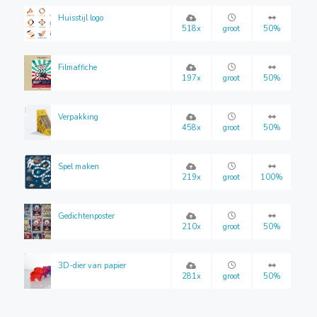
Huisstijl logo
518x
groot
50%
Filmaffiche
197x
groot
50%
Verpakking
458x
groot
50%
Spel maken
219x
groot
100%
Gedichtenposter
210x
groot
50%
3D-dier van papier
281x
groot
50%