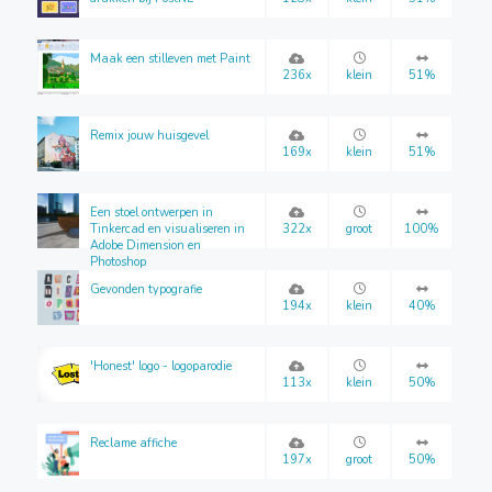
Maak een stilleven met Paint
236x
klein
51%
Remix jouw huisgevel
169x
klein
51%
Een stoel ontwerpen in
Tinkercad en visualiseren in
322x
groot
100%
Adobe Dimension en
Photoshop
Gevonden typografie
194x
klein
40%
'Honest' logo - logoparodie
113x
klein
50%
Reclame affiche
197x
groot
50%