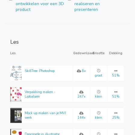
ontwikkelen voor een 3D
realiseren en
product
presenteren
Les
Les
Gedownload
Grootte
Dekking
SkillTree: Photoshop
8x
groot
51%
Verpakking maken -
Lipbalsem
247x
klein
51%
Mock up maken van je MVI
werk
144x
klein
25%
Doorsnede in illustrator