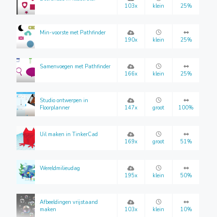
103x
klein
25%
Min-voorste met Pathfinder
190x
klein
25%
Samenvoegen met Pathfinder
166x
klein
25%
Studio ontwerpen in
Floorplanner
147x
groot
100%
Uil maken in TinkerCad
169x
groot
51%
Wereldmilieudag
195x
klein
50%
Afbeeldingen vrijstaand
maken
103x
klein
10%