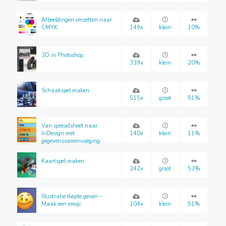
Afbeeldingen omzetten naar
CMYK
149x
klein
10%
3D in Photoshop
339x
klein
20%
Schaakspel maken
515x
groot
51%
Van spreadsheet naar
InDesign met
140x
klein
11%
gegevenssamenvoeging
Kaartspel maken
242x
groot
53%
Illustratie diepte geven –
Maak een emoji
104x
klein
51%