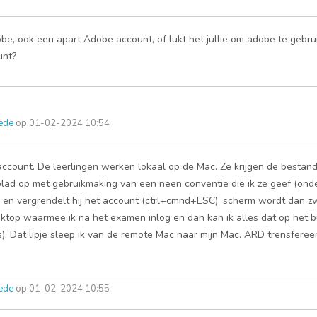
, ook een apart Adobe account, of lukt het jullie om adobe te gebruik
unt?
hede
op 01-02-2024 10:54
count. De leerlingen werken lokaal op de Mac. Ze krijgen de bestand
ad op met gebruikmaking van een neen conventie die ik ze geef (ond
aan en vergrendelt hij het account (ctrl+cmnd+ESC), scherm wordt dan z
top waarmee ik na het examen inlog en dan kan ik alles dat op het bu
. Dat lipje sleep ik van de remote Mac naar mijn Mac. ARD trensfereert
hede
op 01-02-2024 10:55