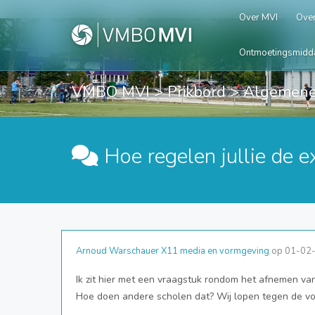
Over MVI
Over
Ontmoetingsmidd
VMBO MVI
>
Prikbord
> Algemene
Hoe regelen jullie de 
Arnoud Warschauer X11 media en vormgeving
op 01-02-
Ik zit hier met een vraagstuk rondom het afnemen 
Hoe doen andere scholen dat? Wij lopen tegen de v