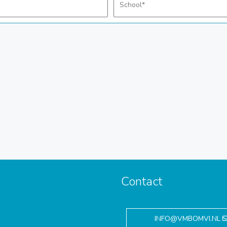
Contact
,
INFO@VMBOMVI.NL