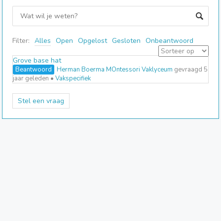
Filter:
Alles
Open
Opgelost
Gesloten
Onbeantwoord
Grove base hat
Beantwoord
Herman Boerma MOntessori Vaklyceum
gevraagd 5
jaar geleden
•
Vakspecifiek
Stel een vraag