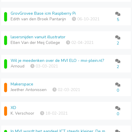
GrovGrovee Base icm Raspberry Pi
Edith van den Broek Pantarijn
06-10-2021
5
lasersnijden vanuit illustrator
Ellen Van der Meij College
02-04-2021
2
Wil je meedenken over de MVI ELO - mvi-plein.nl?
Arnoud
03-03-2021
2
Makerspace
Jeether Antonissen
02-03-2021
0
XD
K. Verschoor
18-02-2021
0
In MVI wordt het aandeel ICT steeds kleiner. De markt vraagt meer. Hoe ga je daar mee om?