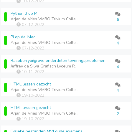
10-12-2022
Python 3 op Pi
Arjan de Vries VMBO Trivium College
6
07-12-2022
Pi op de iMac
Arjan de Vries VMBO Trivium College
4
07-12-2022
Raspberrypi/grove onderdelen leveringsproblemen
Jeffrey da SIlva Grafisch Lyceum Rotterdam VMBO
4
10-11-2022
HTML lessen gezocht
Arjan de Vries VMBO Trivium College
4
19-10-2022
HTML lessen gezocht
Arjan de Vries VMBO Trivium College
2
19-10-2022
Fysieke bestanden MVI oude examens