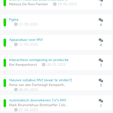
Melissa De Rooi Pannen
18-06-2025
2
Figma
27-05-2025
4
Apparatuur voor MVI
21-05-2025
4
Interactieve vormgeving en productie
Kim Kempenhorst
08-05-2025
3
Nieuwe syllabus MVI (waar te vinden?)
Rene van den Eertwegh Kempenhorst College
5
08-05-2025
Automatisch doorrekenen CV's MVI
Mark Brunninkhuis Bonhoeffer College
2
07-04-2025