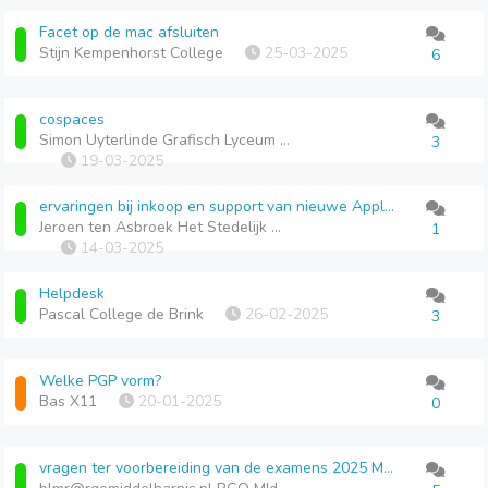
Facet op de mac afsluiten
Stijn Kempenhorst College
25-03-2025
6
cospaces
Simon Uyterlinde Grafisch Lyceum Rotterdam
3
19-03-2025
ervaringen bij inkoop en support van nieuwe Apple hardware
Jeroen ten Asbroek Het Stedelijk Alpha, Enschede
1
14-03-2025
Helpdesk
Pascal College de Brink
26-02-2025
3
Welke PGP vorm?
Bas X11
20-01-2025
0
vragen ter voorbereiding van de examens 2025 MVI (gl)