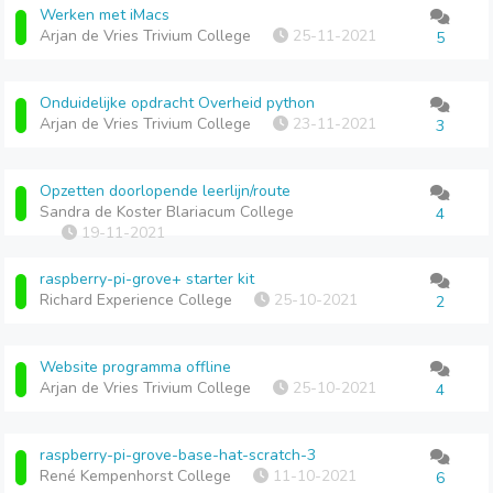
Werken met iMacs
Arjan de Vries Trivium College
25-11-2021
5
Onduidelijke opdracht Overheid python
Arjan de Vries Trivium College
23-11-2021
3
Opzetten doorlopende leerlijn/route
Sandra de Koster Blariacum College
4
19-11-2021
raspberry-pi-grove+ starter kit
Richard Experience College
25-10-2021
2
Website programma offline
Arjan de Vries Trivium College
25-10-2021
4
raspberry-pi-grove-base-hat-scratch-3
René Kempenhorst College
11-10-2021
6