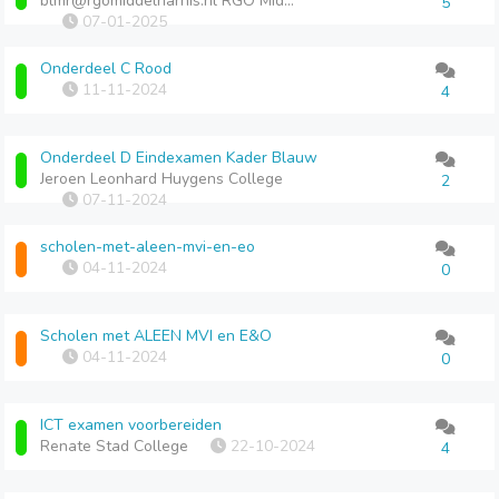
blmr@rgomiddelharnis.nl RGO MIddelharnis
5
07-01-2025
Onderdeel C Rood
11-11-2024
4
Onderdeel D Eindexamen Kader Blauw
Jeroen Leonhard Huygens College
2
07-11-2024
scholen-met-aleen-mvi-en-eo
04-11-2024
0
Scholen met ALEEN MVI en E&O
04-11-2024
0
ICT examen voorbereiden
Renate Stad College
22-10-2024
4