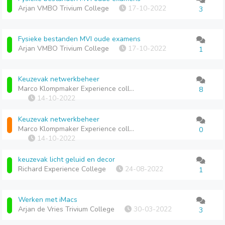
Arjan VMBO Trivium College
17-10-2022
3
Fysieke bestanden MVI oude examens
Arjan VMBO Trivium College
17-10-2022
1
Keuzevak netwerkbeheer
Marco Klompmaker Experience college
8
14-10-2022
Keuzevak netwerkbeheer
Marco Klompmaker Experience college
0
14-10-2022
keuzevak licht geluid en decor
Richard Experience College
24-08-2022
1
Werken met iMacs
Arjan de Vries Trivium College
30-03-2022
3