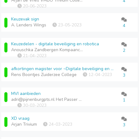
Arjan de Vries VMBO Trivium College
4
20-06-2023
Keuzevak sign
A. Lenders Wings
23-05-2023
4
Keuzedelen - digitale beveiliging en robotica
Anouschka Zandbergen Kompaancollege
2
21-04-2023
afkortingen magister voor ~Digitale beveiliging en Idee ontwikkeling
Rens Boontjes Zuiderzee College
12-04-2023
3
MVI aanbieden
adri@pijnenburgpts.nl Het Passer College Rotterdam
1
30-03-2023
XD vraag
Arjan Trivium
24-03-2023
3