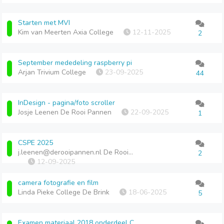
Starten met MVI
Kim van Meerten Axia College
12-11-2025
2
September mededeling raspberry pi
Arjan Trivium College
23-09-2025
44
InDesign - pagina/foto scroller
Josje Leenen De Rooi Pannen
22-09-2025
1
CSPE 2025
j.leenen@derooipannen.nl De Rooi Pannen
2
12-09-2025
camera fotografie en film
Linda Pieke College De Brink
18-06-2025
5
Examen materiaal 2018 onderdeel C