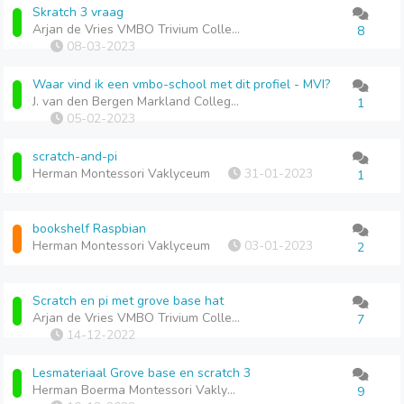
Skratch 3 vraag
Arjan de Vries VMBO Trivium College
8
08-03-2023
Waar vind ik een vmbo-school met dit profiel - MVI?
J. van den Bergen Markland College Zevenbergen
1
05-02-2023
scratch-and-pi
Herman Montessori Vaklyceum
31-01-2023
1
bookshelf Raspbian
Herman Montessori Vaklyceum
03-01-2023
2
Scratch en pi met grove base hat
Arjan de Vries VMBO Trivium College
7
14-12-2022
Lesmateriaal Grove base en scratch 3
Herman Boerma Montessori Vaklyceum
9