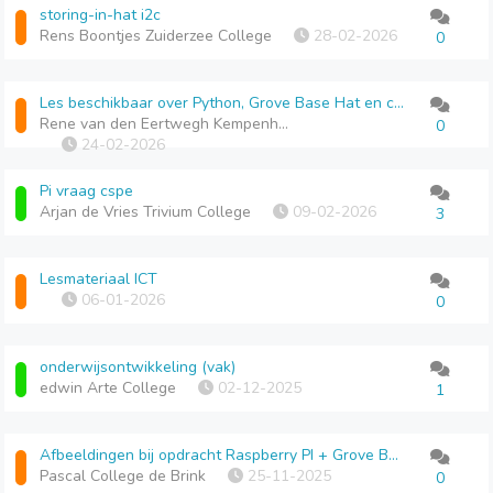
storing-in-hat i2c
Rens Boontjes Zuiderzee College
28-02-2026
0
Les beschikbaar over Python, Grove Base Hat en componenten voor op de Raspberry Pi
Rene van den Eertwegh Kempenhorst College
0
24-02-2026
Pi vraag cspe
Arjan de Vries Trivium College
09-02-2026
3
Lesmateriaal ICT
06-01-2026
0
onderwijsontwikkeling (vak)
edwin Arte College
02-12-2025
1
Afbeeldingen bij opdracht Raspberry PI + Grove Base Kit lessenserie
Pascal College de Brink
25-11-2025
0