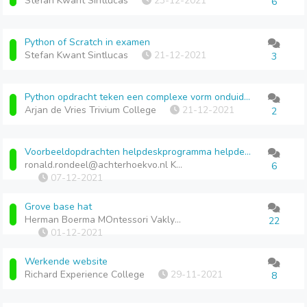
Stefan Kwant Sintlucas
23-12-2021
6
Python of Scratch in examen
Stefan Kwant Sintlucas
21-12-2021
3
Python opdracht teken een complexe vorm onduidelijk
Arjan de Vries Trivium College
21-12-2021
2
Voorbeeldopdrachten helpdeskprogramma helpdeskprogramma
ronald.rondeel@achterhoekvo.nl Kompaan college
6
07-12-2021
Grove base hat
Herman Boerma MOntessori Vaklyceum
22
01-12-2021
Werkende website
Richard Experience College
29-11-2021
8