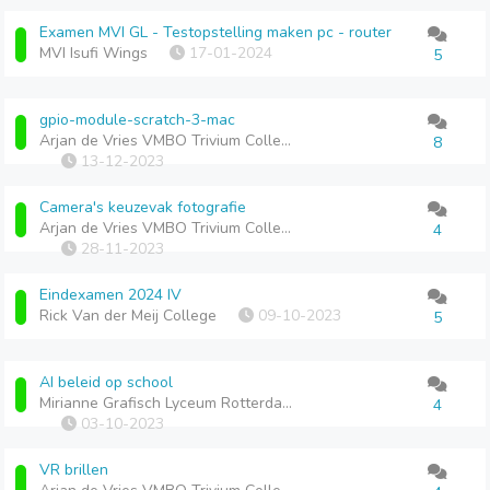
Examen MVI GL - Testopstelling maken pc - router
MVI Isufi Wings
17-01-2024
5
gpio-module-scratch-3-mac
Arjan de Vries VMBO Trivium College
8
13-12-2023
Camera's keuzevak fotografie
Arjan de Vries VMBO Trivium College
4
28-11-2023
Eindexamen 2024 IV
Rick Van der Meij College
09-10-2023
5
AI beleid op school
Mirianne Grafisch Lyceum Rotterdam vmbo
4
03-10-2023
VR brillen