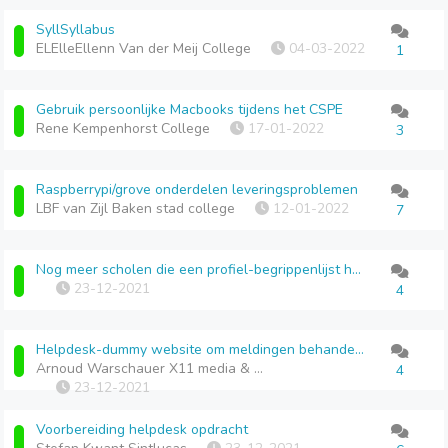
SyllSyllabus
ELElleEllenn Van der Meij College
04-03-2022
1
Gebruik persoonlijke Macbooks tijdens het CSPE
Rene Kempenhorst College
17-01-2022
3
Raspberrypi/grove onderdelen leveringsproblemen
LBF van Zijl Baken stad college
12-01-2022
7
Nog meer scholen die een profiel-begrippenlijst hebben versimpeld?
23-12-2021
4
Helpdesk-dummy website om meldingen behandelen mee te oefenen
Arnoud Warschauer X11 media & vormgeving
4
23-12-2021
Voorbereiding helpdesk opdracht