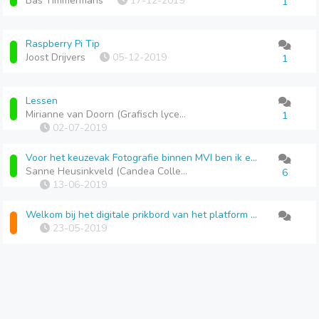
Bas Timmermans
17-12-2019
1
Raspberry Pi Tip
Joost Drijvers
05-12-2019
1
Lessen
Mirianne van Doorn (Grafisch lyceum Rotterdam te Rotterdam)
1
02-07-2019
Voor het keuzevak Fotografie binnen MVI ben ik een lesmethode/lesboek aan het maken. Is hier interesse voor op andere scholen?
Sanne Heusinkveld (Candea College te Duiven)
6
13-06-2019
Welkom bij het digitale prikbord van het platform VMBO MVI
23-05-2019