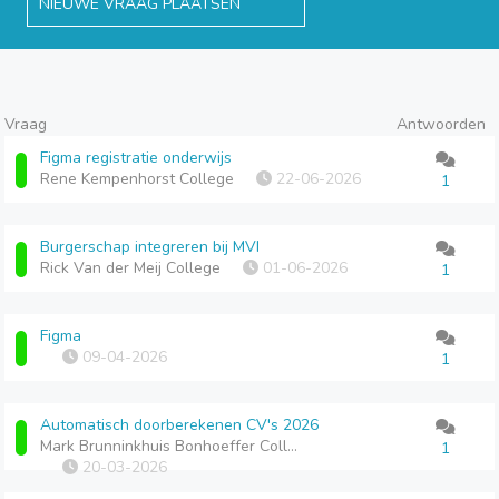
NIEUWE VRAAG PLAATSEN
Vraag
Antwoorden
Figma registratie onderwijs
Rene Kempenhorst College
22-06-2026
1
Burgerschap integreren bij MVI
Rick Van der Meij College
01-06-2026
1
Figma
09-04-2026
1
Automatisch doorberekenen CV's 2026
Mark Brunninkhuis Bonhoeffer College Wethouder Beversstraat
1
20-03-2026