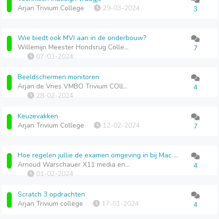
Arjan Trivium College
29-03-2024
3
Wie biedt ook MVI aan in de onderbouw?
Willemijn Meester Hondsrug College Emmen
7
07-03-2024
Beeldschermen monitoren
Arjan de Vries VMBO Trivium COllege
4
28-02-2024
Keuzevakken
Arjan Trivium College
12-02-2024
7
Hoe regelen jullie de examen omgeving in bij Mac OS?
Arnoud Warschauer X11 media en vormgeving
4
01-02-2024
Scratch 3 opdrachten
Arjan Trivium college
17-01-2024
4