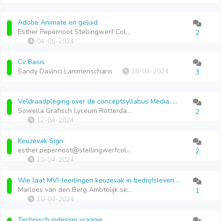
Adobe Animate en geluid
Esther Pepernoot Stellingwerf College
2
04-05-2024
Cv Basis
Sandy Davinci Lammenschans
18-04-2024
3
Veldraadpleging over de conceptsyllabus Media, Vormgeving en ICT
Sowella Grafisch Lyceum Rotterdam
2
12-04-2024
Keuzevak Sign
esther.pepernoot@stellingwerfcollege.nl Stellingwerf College
2
10-04-2024
Wie laat MVI-leerlingen keuzevak in bedrijfsleven volgen?
Marloes van den Berg Ambtelijk secretaris
1
10-04-2024
Technisch indesign vraagje