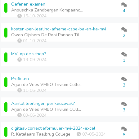
Oefenen examen
Anouschka Zandbergen Kompaancollege
4
15-10-2024
kosten-per-leerling-afname-cspe-ba-en-ka-mvi
Gwen Gijsbers De Rooi Pannen Tilburg
2
01-10-2024
MVI op de schop?
19-09-2024
1
Profielen
Arjan de Vries VMBO Trivium College
3
11-06-2024
Aantal leerlingen per keuzevak?
Arjan de Vries VMBO Trivium COllege
3
03-06-2024
digitaal-correctieformulier-mvi-2024-excel
R. Ketelaars Taalbrug College
07-05-2024
5